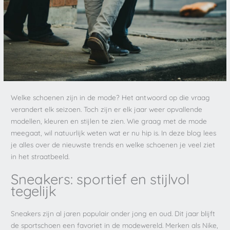
Welke schoenen zijn in de mode? Het antwoord op die vraag
verandert elk seizoen. Toch zijn er elk jaar weer opvallende
modellen, kleuren en stijlen te zien. Wie graag met de mode
meegaat, wil natuurlijk weten wat er nu hip is. In deze blog lees
je alles over de nieuwste trends en welke schoenen je veel ziet
in het straatbeeld.
Sneakers: sportief en stijlvol
tegelijk
Sneakers zijn al jaren populair onder jong en oud. Dit jaar blijft
de sportschoen een favoriet in de modewereld. Merken als Nike,