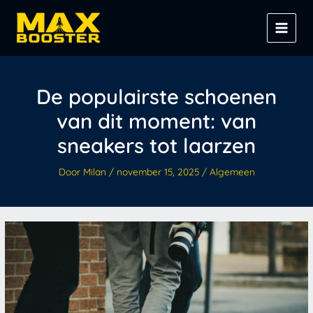
Spring
Z
naar
o
de
e
inhoud
k
e
De populairste schoenen
n
van dit moment: van
sneakers tot laarzen
Door
Milan
/
november 15, 2025
/
Algemeen