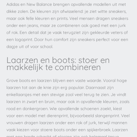
Adidas en New Balance brengen opvallende modellen uit met
dikke zolen. De kleuren zijn afwisselend: je ziet witte sneakers,
maar ook felle kleuren en prints. Veel mensen dragen sneakers
onder een jeans, maar ze combineren ook goed met een jurk
of rok. Een detail dat je vaak terugziet zijn gekleurde veters of
een logoprint. Door hun comfort zijn sneakers perfect voor een
dagje uit of voor school.
Laarzen en boots: stoer en
makkelijk te combineren
Grove boots en laarzen blijven een vaste waarde. Vooral hoge
laarzen tot aan de knie zijn erg populair. Daarnaast zijn
enkellaarsjes met een stevige zool veel terug te zien. Je vindt
laarzen in zwart en bruin, maar ook in opvallende kleuren, zoals
rood en donkergroen. Wie opvallende schoenen zoekt, kiest
voor een model met dierenprint, bijvoorbeeld slangenprint. Veel
vrouwen dragen laarzen onder een rok of jurk, terwijl mannen
vaak kiezen voor stoere boots onder een spijkerbroek. Laarzen
met een brede schacht of plooien zijn ook helemaal terug.