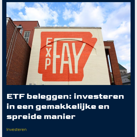
beleggen:
investeren
in
een
gemakkelijke
en
spreide
manier
ETF beleggen: investeren
in een gemakkelijke en
spreide manier
Investeren