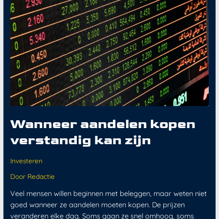
kopen
verstandig
kan
zijn
Wanneer aandelen kopen
verstandig kan zijn
Investeren
Door
Redactie
Veel mensen willen beginnen met beleggen, maar weten niet
goed wanneer ze aandelen moeten kopen. De prijzen
veranderen elke dag. Soms gaan ze snel omhoog, soms