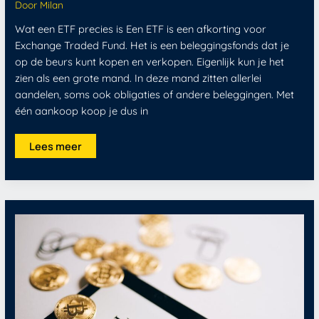
Door
Milan
Wat een ETF precies is Een ETF is een afkorting voor
Exchange Traded Fund. Het is een beleggingsfonds dat je
op de beurs kunt kopen en verkopen. Eigenlijk kun je het
zien als een grote mand. In deze mand zitten allerlei
aandelen, soms ook obligaties of andere beleggingen. Met
één aankoop koop je dus in
Lees meer
Geld
investeren
zonder
risico:
Wat
is
echt
veilig
voor
je
spaargeld?