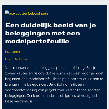
Een
duidelijk
beeld
van
je
beleggingen
Een duidelijk beeld van je
met
een
beleggingen met een
modelportefeuille
modelportefeuille
Investeren
Door
Redactie
Veel mensen vinden beleggen spannend of lastig. Er zijn
zoveel keuzes en risico’s dat je soms niet weet waar je moet
beginnen. Een modelportefeuille helpt je om structuur aan te
brengen in je beleggingen. Je krijgt namelijk een
voorbeeldverdeling van je geld over verschillende soorten
beleggingen. Denk aan aandelen, obligaties of vastgoed.
Deze verdeling is