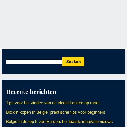
Je herkent het vast wel. Je zit midden in een telefoongesprek,
je batterij is bijna leeg en je weet dat je straks weer moet
zoeken naar een kabel die vaak niet in de buurt ligt. Misschien
heb je er eentje in de keuken, eentje in de slaapkamer en
eentje in je tas, maar geen van
Lees meer
Zoeken
Recente berichten
Tips voor het vinden van de ideale keuken op maat
Bitcoin kopen in België: praktische tips voor beginners
België in de top 5 van Europa: het laatste innovatie nieuws