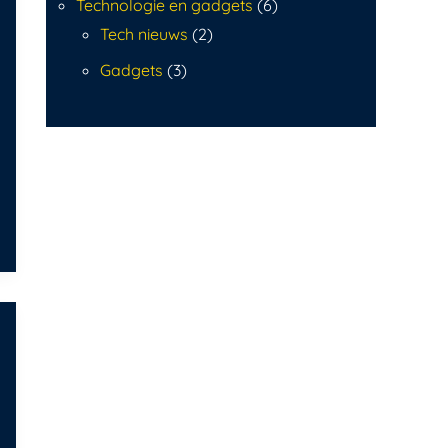
Technologie en gadgets
(6)
Tech nieuws
(2)
Gadgets
(3)