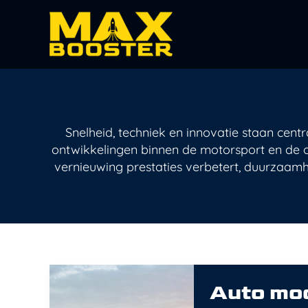
Spring
naar
de
inhoud
Snelheid, techniek en innovatie staan centr
ontwikkelingen binnen de motorsport en de o
vernieuwing prestaties verbetert, duurzaamhei
Auto
modellen
Auto mod
vergelijken:
zo