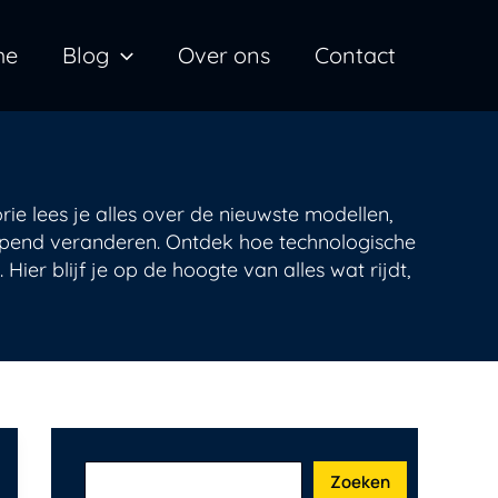
Z
me
Blog
Over ons
Contact
o
e
k
e
n
rie lees je alles over de nieuwste modellen,
ijpend veranderen. Ontdek hoe technologische
ier blijf je op de hoogte van alles wat rijdt,
Zoeken