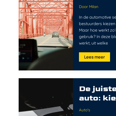
automotive
wereld
Door
Milan
In de automotive s
bestuurders kiezen v
Maar hoe werkt zo’
gebruik? In deze b
werkt, uit welke
Lees meer
De
juiste
De juist
dashcam
voor
auto: ki
iedere
auto:
kies
bewust
Auto's
en