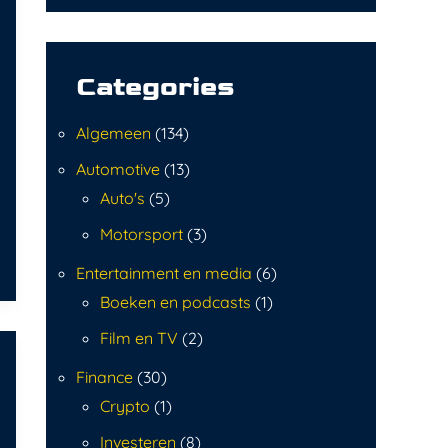
Categories
Algemeen
(134)
Automotive
(13)
Auto's
(5)
Motorsport
(3)
Entertainment en media
(6)
Boeken en podcasts
(1)
Film en TV
(2)
Finance
(30)
Crypto
(1)
Investeren
(8)