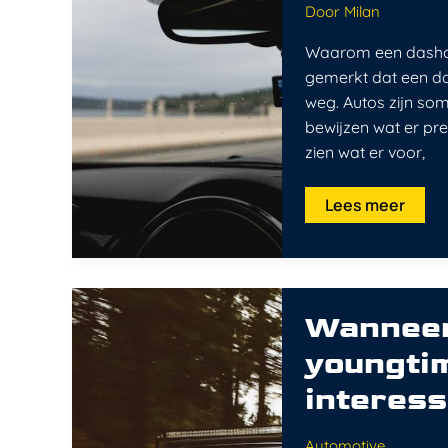
veilig
Door
Milan
Waarom een dashca
gemerkt dat een da
weg. Autos zijn soms
bewijzen wat er pr
zien wat er voor,
Lees meer
Wanneer
is
Wanneer 
een
auto
youngtim
een
youngtimer
en
interes
waarom
is
dit
Automotive