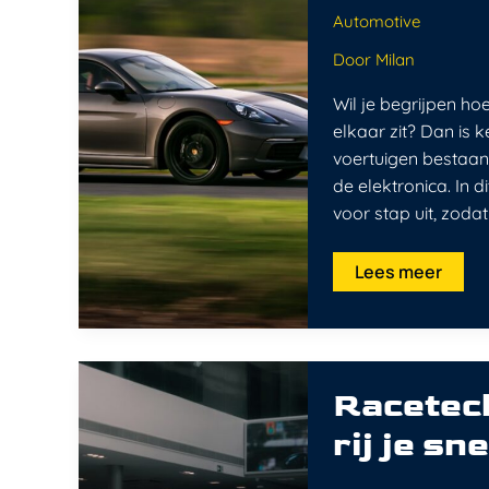
modern
voertuig
Automotive
Door
Milan
Wil je begrijpen ho
elkaar zit? Dan is 
voertuigen bestaan
de elektronica. In d
voor stap uit, zoda
Lees meer
Racetechnieke
voor
Racetech
in
de
rij je sn
auto:
zo
rij