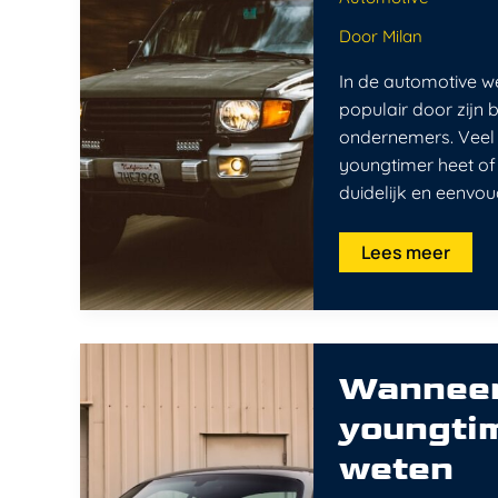
interessant?
Door
Milan
In de automotive we
populair door zijn b
ondernemers. Veel 
youngtimer heet of 
duidelijk en eenvou
Lees meer
Wanneer
is
Wanneer 
een
auto
youngtim
een
youngtimer:
alles
weten
wat
je