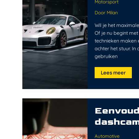
je
Motorsport
sneller
en
Door
Milan
veiliger
Wil je het maximale
Of je nu begint met 
technieken maken ee
achter het stuur. In
gebruiken
Lees meer
Eenvoudig
uitgelegd:
Eenvoudi
zo
werkt
dashcam 
een
dashcam
in
de
Automotive