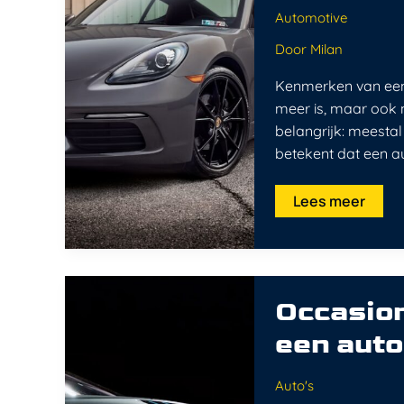
moet
Automotive
weten
Door
Milan
Kenmerken van een 
meer is, maar ook 
belangrijk: meestal 
betekent dat een au
Lees meer
Occasion:
wat
Occasion
betekent
het
een auto
als
je
een
auto
Auto's
zoekt?