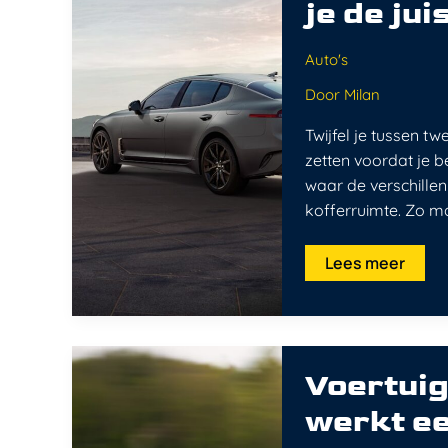
je de jui
kies
je
de
juiste
Auto's
auto
voor
Door
Milan
jou
Twijfel je tussen t
zetten voordat je be
waar de verschillen 
kofferruimte. Zo ma
Lees meer
Voertuig
technieken
Voertuig
uitgelegd:
zo
werkt e
werkt
een