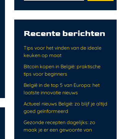
Recente berichten
Tips voor het vinden van de ideale
keuken op maat
Bitcoin kopen in België: praktische
tips voor beginners
België in de top 5 van Europa: het
laatste innovatie nieuws
Actueel nieuws België: zo blijf je altijd
goed geïnformeerd
Gezonde recepten dagelijks: zo
maak je er een gewoonte van