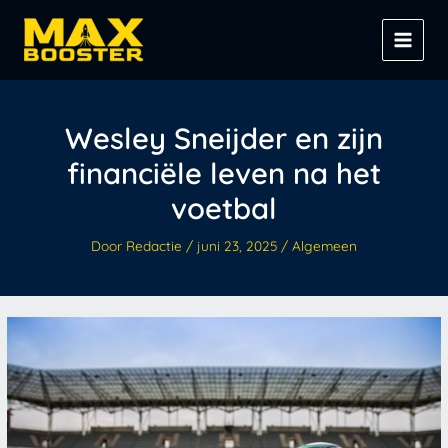
Spring
Z
naar
o
de
e
inhoud
k
e
Wesley Sneijder en zijn
n
financiële leven na het
voetbal
Door
Redactie
/
juni 23, 2025
/
Algemeen