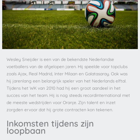
Wesley Sneijder is een van de bekendste Nederlandse
voetballers van de afgelopen jaren. Hij speelde voor topclubs
zoals Ajax, Real Madrid, Inter Milaan en Galatasaray. Ook was
hij jarenlang een belangrijk speler van het Nederlands elftal.
Tijdens het WK van 2010 had hij een groot aandeel in het
succes van het team. Hij is nog steeds recordinternational met
de meeste wedstrijden voor Oranje. Zijn talent en inzet
zorgden ervoor dat hij grote contracten kon tekenen.
Inkomsten tijdens zijn
loopbaan