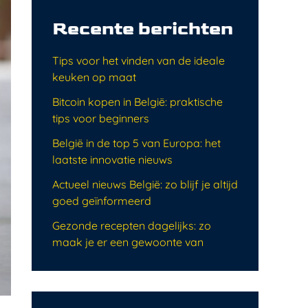
Recente berichten
Tips voor het vinden van de ideale
keuken op maat
Bitcoin kopen in België: praktische
tips voor beginners
België in de top 5 van Europa: het
laatste innovatie nieuws
Actueel nieuws België: zo blijf je altijd
goed geïnformeerd
Gezonde recepten dagelijks: zo
maak je er een gewoonte van