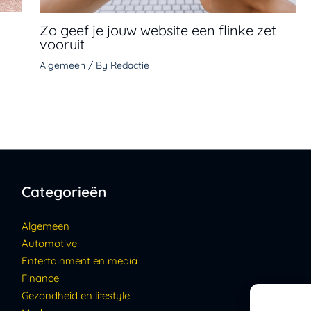
Zo geef je jouw website een flinke zet
vooruit
Algemeen
/ By
Redactie
Categorieën
Algemeen
Automotive
Entertainment en media
Finance
Gezondheid en lifestyle