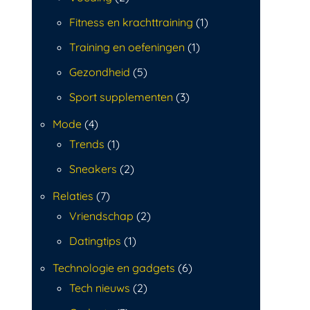
Fitness en krachttraining
(1)
Training en oefeningen
(1)
Gezondheid
(5)
Sport supplementen
(3)
Mode
(4)
Trends
(1)
Sneakers
(2)
Relaties
(7)
Vriendschap
(2)
Datingtips
(1)
Technologie en gadgets
(6)
Tech nieuws
(2)