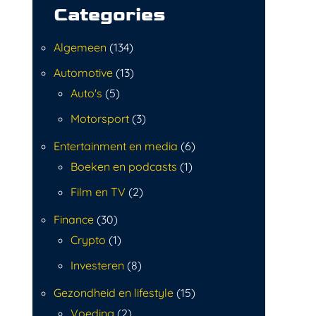
Categories
Algemeen
(134)
Automotive
(13)
Auto's
(5)
Motorsport
(3)
Entertainment en media
(6)
Boeken en podcasts
(1)
Film en TV
(2)
Finance
(30)
Crypto
(1)
Investeren
(8)
Gezondheid en lifestyle
(15)
Voeding
(2)