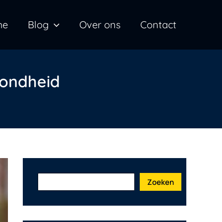
Z
me
Blog
Over ons
Contact
o
e
k
e
zondheid
n
Zoeken