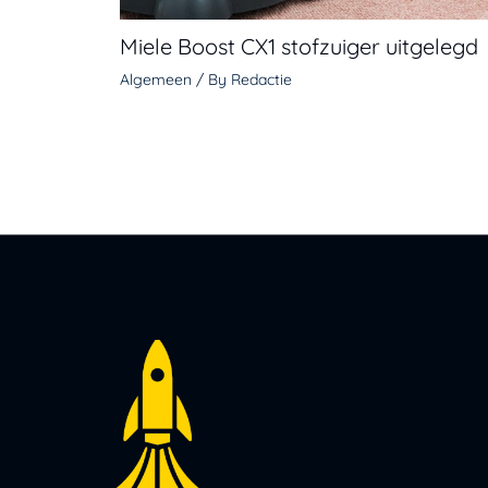
Miele Boost CX1 stofzuiger uitgelegd
Algemeen
/ By
Redactie