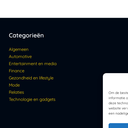
Categorieën
Algemeen
Automotive
Entertainment en media
Finance
Gezondheid en lifestyle
Mode
Relaties
Om de beste
informatie 
Technologie en gadgets
deze techno
website ver
een nadelig