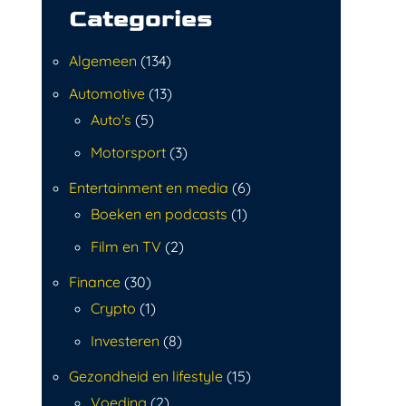
Categories
Algemeen
(134)
Automotive
(13)
Auto's
(5)
Motorsport
(3)
Entertainment en media
(6)
Boeken en podcasts
(1)
Film en TV
(2)
Finance
(30)
Crypto
(1)
Investeren
(8)
Gezondheid en lifestyle
(15)
Voeding
(2)