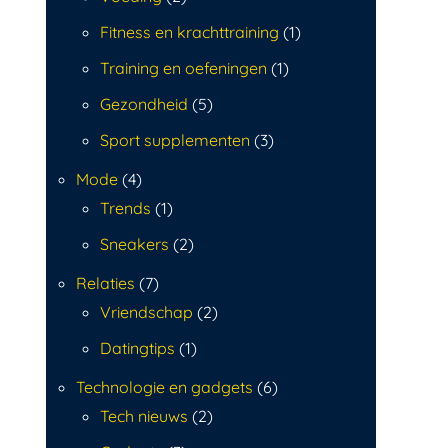
Fitness en krachttraining
(1)
Training en oefeningen
(1)
Gezondheid
(5)
Sport supplementen
(3)
Mode
(4)
Trends
(1)
Sneakers
(2)
Relaties
(7)
Vriendschap
(2)
Datingtips
(1)
Technologie en gadgets
(6)
Tech nieuws
(2)