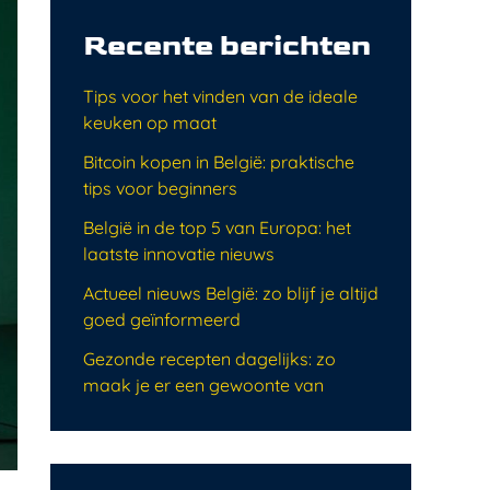
Recente berichten
Tips voor het vinden van de ideale
keuken op maat
Bitcoin kopen in België: praktische
tips voor beginners
België in de top 5 van Europa: het
laatste innovatie nieuws
Actueel nieuws België: zo blijf je altijd
goed geïnformeerd
Gezonde recepten dagelijks: zo
maak je er een gewoonte van