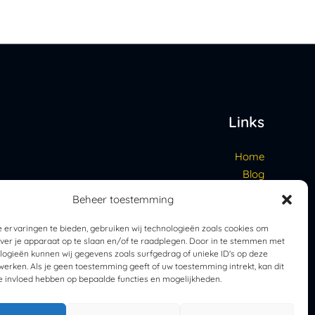
Links
Home
Blog
Contact
Beheer toestemming
Over ons
 ervaringen te bieden, gebruiken wij technologieën zoals cookies om
over je apparaat op te slaan en/of te raadplegen. Door in te stemmen met
logieën kunnen wij gegevens zoals surfgedrag of unieke ID's op deze
werken. Als je geen toestemming geeft of uw toestemming intrekt, kan dit
e invloed hebben op bepaalde functies en mogelijkheden.