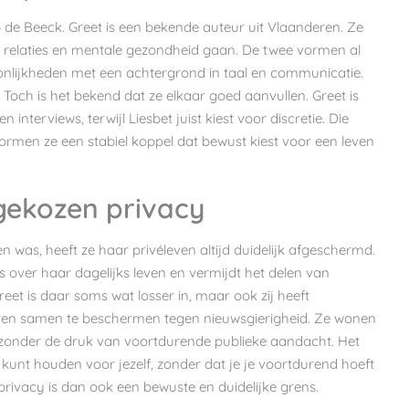
p de Beeck. Greet is een bekende auteur uit Vlaanderen. Ze
i, relaties en mentale gezondheid gaan. De twee vormen al
soonlijkheden met een achtergrond in taal en communicatie.
. Toch is het bekend dat ze elkaar goed aanvullen. Greet is
nterviews, terwijl Liesbet juist kiest voor discretie. Die
ormen ze een stabiel koppel dat bewust kiest voor een leven
gekozen privacy
en was, heeft ze haar privéleven altijd duidelijk afgeschermd.
os over haar dagelijks leven en vermijdt het delen van
reet is daar soms wat losser in, maar ook zij heeft
even samen te beschermen tegen nieuwsgierigheid. Ze wonen
 zonder de druk van voortdurende publieke aandacht. Het
 kunt houden voor jezelf, zonder dat je je voortdurend hoeft
rivacy is dan ook een bewuste en duidelijke grens.