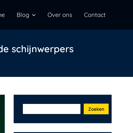
Z
me
Blog
Over ons
Contact
o
e
k
e
de schijnwerpers
n
Zoeken