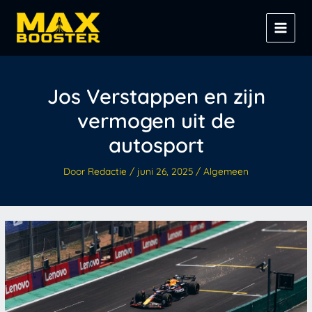
Spring
Z
naar
o
de
e
inhoud
k
e
Jos Verstappen en zijn
n
vermogen uit de
autosport
Door
Redactie
/
juni 26, 2025
/
Algemeen