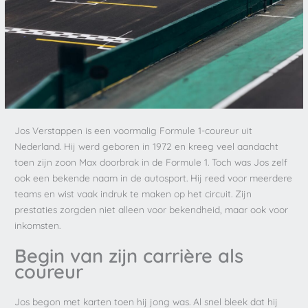
Jos Verstappen is een voormalig Formule 1-coureur uit
Nederland. Hij werd geboren in 1972 en kreeg veel aandacht
toen zijn zoon Max doorbrak in de Formule 1. Toch was Jos zelf
ook een bekende naam in de autosport. Hij reed voor meerdere
teams en wist vaak indruk te maken op het circuit. Zijn
prestaties zorgden niet alleen voor bekendheid, maar ook voor
inkomsten.
Begin van zijn carrière als
coureur
Jos begon met karten toen hij jong was. Al snel bleek dat hij