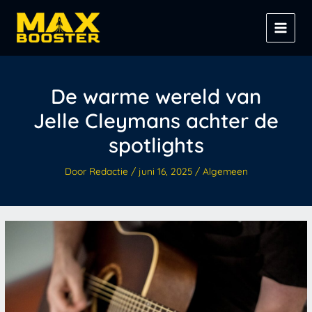
Spring
Z
naar
o
de
e
inhoud
k
e
De warme wereld van
n
Jelle Cleymans achter de
spotlights
Door
Redactie
/
juni 16, 2025
/
Algemeen