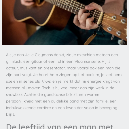
Als je aan Jelle Cleymans denkt, zie je misschien meteen een
glimlach, een gitaar of een rol in een Vlaamse serie. Hij is
acteur, muzikant en presentator, maar vooral ook een man die
zijn hart volgt. Je hoort hem zingen op het podium, je ziet hem
spelen in series als
Thuis
, en je merkt dat hij energie krijgt van
mensen blij maken. Toch is hij veel meer dan zijn werk in de
showbizz. Achter die goedlachse blik zit een warme
persoonlijkheid met een duidelijke band met zijn familie, een
indrukwekkende carrière en een leven dat volop in beweging
blijft.
De leeftijd van een man met