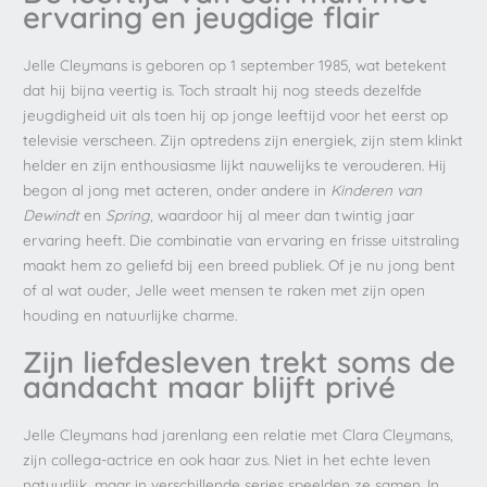
ervaring en jeugdige flair
Jelle Cleymans is geboren op 1 september 1985, wat betekent
dat hij bijna veertig is. Toch straalt hij nog steeds dezelfde
jeugdigheid uit als toen hij op jonge leeftijd voor het eerst op
televisie verscheen. Zijn optredens zijn energiek, zijn stem klinkt
helder en zijn enthousiasme lijkt nauwelijks te verouderen. Hij
begon al jong met acteren, onder andere in
Kinderen van
Dewindt
en
Spring
, waardoor hij al meer dan twintig jaar
ervaring heeft. Die combinatie van ervaring en frisse uitstraling
maakt hem zo geliefd bij een breed publiek. Of je nu jong bent
of al wat ouder, Jelle weet mensen te raken met zijn open
houding en natuurlijke charme.
Zijn liefdesleven trekt soms de
aandacht maar blijft privé
Jelle Cleymans had jarenlang een relatie met Clara Cleymans,
zijn collega-actrice en ook haar zus. Niet in het echte leven
natuurlijk, maar in verschillende series speelden ze samen. In