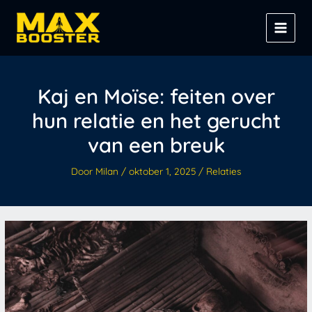
Spring
Z
naar
o
de
e
inhoud
k
e
Kaj en Moïse: feiten over
n
hun relatie en het gerucht
van een breuk
Door
Milan
/
oktober 1, 2025
/
Relaties