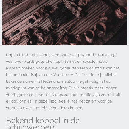
Kaj en Moïse uit elkaar is een onderwerp waar de laatste tijd
veel over wordt gesproken op internet en sociale media.
Mensen zoeken naar nieuws, gebeurtenissen en foto’s van het
bekende stel. Kaj van der Voort en Moïse Trustfull zijn allebei
bekende namen in Nederland en staan regelmatig in het
middelpunt van de belangstelling. Er zijn steeds meer vragen
voorbijgekomen over de status van hun relatie. Zijn ze echt uit
elkaar, of niet? In deze blog lees je hoe het zit en waar de
verhalen over hun relatie vandaan komen.
Bekend koppel in de
schijnwerpers