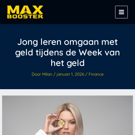
Spring
Z
naar
o
de
e
inhoud
k
e
Jong leren omgaan met
n
geld tijdens de Week van
het geld
Door
Milan
/
januari 1, 2026
/
Finance