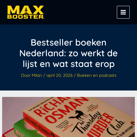
Spring
Z
naar
o
de
e
inhoud
k
e
Bestseller boeken
n
Nederland: zo werkt de
lijst en wat staat erop
Door
Milan
/
april 20, 2026
/
Boeken en podcasts