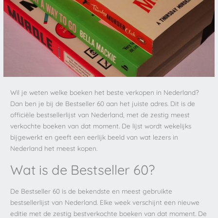
Wil je weten welke boeken het beste verkopen in Nederland?
Dan ben je bij de Bestseller 60 aan het juiste adres. Dit is de
officiële bestsellerlijst van Nederland, met de zestig meest
verkochte boeken van dat moment. De lijst wordt wekelijks
bijgewerkt en geeft een eerlijk beeld van wat lezers in
Nederland het meest kopen.
Wat is de Bestseller 60?
De Bestseller 60 is de bekendste en meest gebruikte
bestsellerlijst van Nederland. Elke week verschijnt een nieuwe
editie met de zestig bestverkochte boeken van dat moment. De